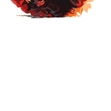
Melhore sua postura e autoestima
Nossas aulas de Sevillanas ajudam a alongar e fortalecer
a postura corporal, melhorando a imagem social, a
elegância e o magnetismo.