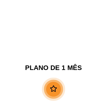
6º MÓDULO
Sevillanas em Dupla
Giros e entrelaçamentos, noção de si e do “eu” do outro,
um novo olhar para nossos relacionamentos.
PLANO DE 1 MÊS