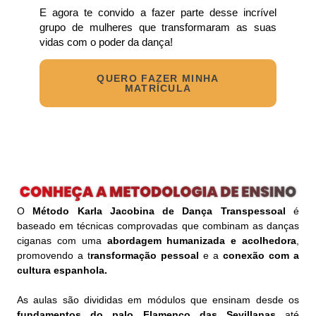
E agora te convido a fazer parte desse incrível
grupo de mulheres que transformaram as suas
vidas com o poder da dança!
QUERO FAZER MINHA
MATRÍCULA
O
Método Karla Jacobina de Dança Transpessoal
é
baseado em técnicas comprovadas que combinam as danças
ciganas com uma
abordagem humanizada
e acolhedora
,
promovendo a t
ransformação pessoal
e a
conexão com a
cultura espanhola.
As aulas são divididas em módulos que ensinam desde os
fundamentos do palo Flamenco
das Sevillanas
até