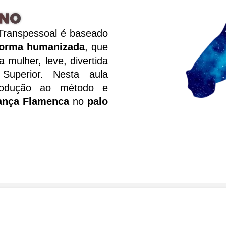
Transpessoal é baseado
forma humanizada
, que
 mulher, leve, divertida
perior. Nesta aula
trodução ao método e
ança Flamenca
no
palo