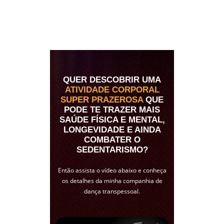
QUER DESCOBRIR UMA
ATIVIDADE CORPORAL
SUPER PRAZEROSA
QUE
PODE TE TRAZER MAIS
SAÚDE FÍSICA E MENTAL,
LONGEVIDADE E AINDA
COMBATER O
SEDENTARISMO?
Então assista o vídeo abaixo e conheça
os detalhes da minha companhia de
dança transpessoal.