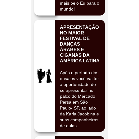
mais belo Eu para o
mundo!
APRESENTAÇÃO
NO MAIOR
FESTIVAL DE
DANÇAS
ÁRABES E
CIGANAS DA
AMÉRICA LATINA
Após o período dos
ensaios você vai ter
a oportunidade de
se apresentar no
palco do Mercado
Persa em São
Paulo- SP, ao lado
da Karla Jacobina e
suas companheiras
de aulas.