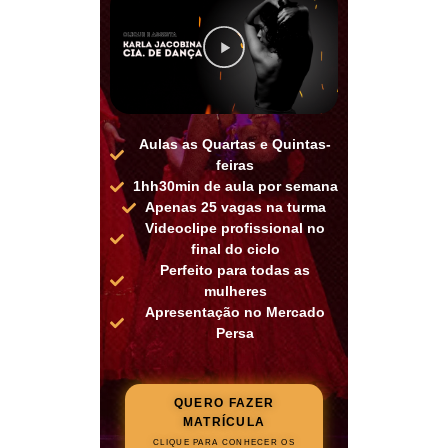
Aulas as Quartas e Quintas-
feiras
1hh30min de aula por semana
Apenas 25 vagas na turma
Videoclipe profissional no
final do ciclo
Perfeito para todas as
mulheres
Apresentação no Mercado
Persa
QUERO FAZER
MATRÍCULA
CLIQUE PARA CONHECER OS