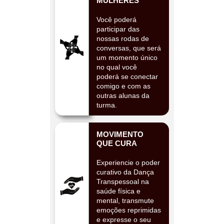
MULHERES
Você poderá
participar das
nossas rodas de
conversas, que será
um momento único
no qual você
poderá se conectar
comigo e com as
outras alunas da
turma.
MOVIMENTO
QUE CURA
Experiencie o poder
curativo da Dança
Transpessoal na
saúde física e
mental, transmute
emoções reprimidas
e expresse o seu