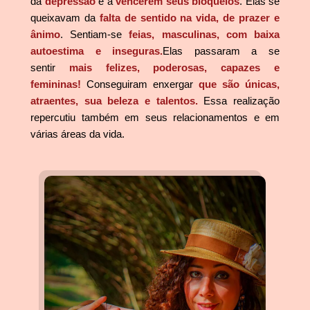
da
depressão
e a
vencerem seus bloqueios
. Elas se
queixavam da
falta de sentido na vida, de prazer e
ânimo
. Sentiam-se
feias, masculinas, com baixa
autoestima e inseguras.
Elas passaram a se
sentir
mais felizes, poderosas, capazes e
femininas!
Conseguiram enxergar
que são únicas,
atraentes, sua beleza e talentos.
Essa realização
repercutiu também em seus relacionamentos e em
várias áreas da vida.