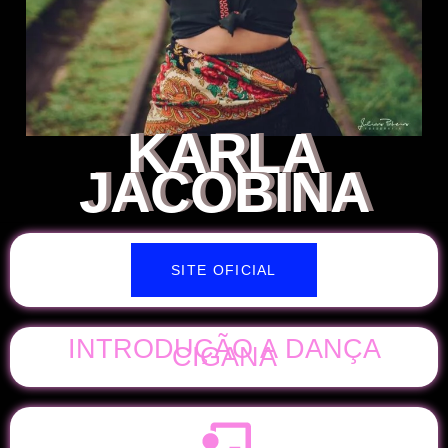
KARLA
JACOBINA
SITE OFICIAL
INTRODUÇÃO A DANÇA
CIGANA