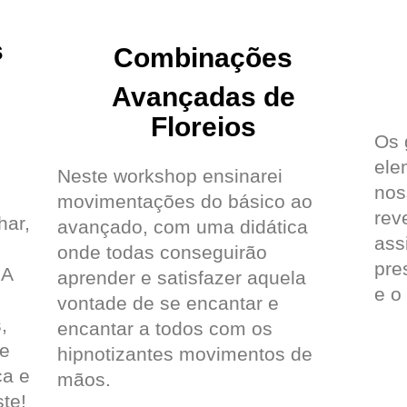
s
Combinações
Avançadas de
Floreios
Os 
ele
Neste workshop ensinarei
nos
movimentações do básico ao
rev
har,
avançado, com uma didática
ass
onde todas conseguirão
pre
 A
aprender e satisfazer aquela
e o
vontade de se encantar e
,
encantar a todos com os
 e
hipnotizantes movimentos de
ça e
mãos.
te!