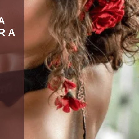
A
R
A