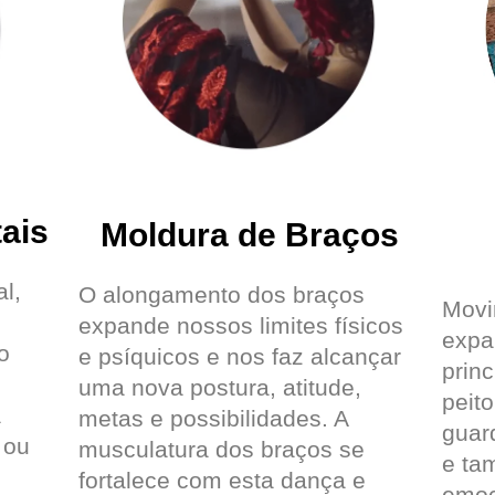
ais
Moldura de Braços
l,
O alongamento dos braços
Movi
expande nossos limites físicos
expa
o
e psíquicos e nos faz alcançar
prin
uma nova postura, atitude,
peit
a
metas e possibilidades. A
guar
 ou
musculatura dos braços se
e ta
fortalece com esta dança e
emoc