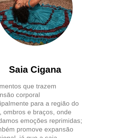
Saia Cigana
mentos que trazem
nsão corporal
cipalmente para a região do
o, ombros e braços, onde
damos emoções reprimidas;
mbém promove expansão
ional, já que a saia