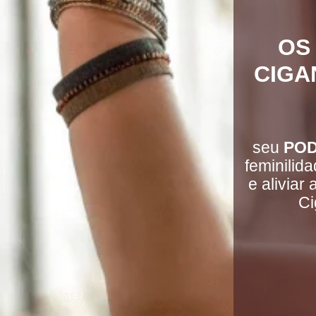
OS
CIGA
seu
PO
feminilid
e aliviar
Ci